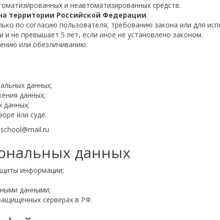
томатизированных и неавтоматизированных средств.
на территории Российской Федерации
.
ько по согласию пользователя, требованию закона или для исп
 и не превышает 5 лет, если иное не установлено законом.
ению или обезличиванию.
нальных данных;
жения данных;
 данных;
оре или суде.
school@mail.ru
сональных данных
ащиты информации;
ьными данными;
защищённых серверах в РФ.