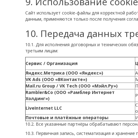
9. Использование cooki
Сайт использует cookie-файлы для корректной рабо
данным, применяются только после получения согла
10. Передача данных т
10.1. Для исполнения договорных и технических об
третьим лицам:
Сервис / Организация
Яндекс.Метрика (ООО «Яндекс»)
А
VK Ads (ООО «ВКонтакте»)
М
Mail.ru Group / VK Tech (ООО «Мэйл.Ру»)
П
Rambler&Co (ООО «Рамблер Интернет
Р
Холдинг»)
С
LiveInternet LLC
о
Почтовые и платёжные операторы
И
10.2. Все указанные партнёры обрабатывают персо
10.3. Первичная запись, систематизация и хранени