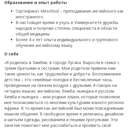
Образование и опыт работы
Сертификат Meschool – преподавание английского как
иностранного.
В настоящее время я учусь в Университете дружбы
народов и получаю степень специалиста в области
общей медицины.
Более 4-х лет опыта индивидуального и группового
обучения английскому языку.
О себе
«Я родилась в Замбии, в городе Лусака. Выросла в семье с
тремя братьями и сестрами. Мои родители привили нам
такие ценности, как трудолюбие и доброта. Воспоминания
детства – это семейные поездки и бесчисленные часы,
проведенные на свежем воздухе с друзьями. Я говорю на
четырех языках: английском, бемба, ньянджа и русском.
Бемба и ньянджа – мои родные языки, которые позволили
мне познакомиться со многими культурами южного региона
Африки. В то время как английский был моим повседневным
языком общения. В свободное время я увлекаюсь дизайном
и шитьем одежды, рисованием и пешими прогулками. Эти
занятия помогают мне расслабиться и проявить свой