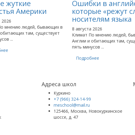
е жуткие
Ошибки в англий
стья Америки
которые «режут с
носителям языка
а 2026
По мнению людей, бывающих в
8 августа 2026
 обитающих там, существует
Климат По мнению людей, бы
сов ...
Англии и обитающих там, сущ
пять минусов ...
бнее
Подробнее
Адреса школ
й
Куркино
+7 (966) 324-14-99
meschool@mail.ru
125466, Москва, Новокуркинское
к
шоссе, д. 47