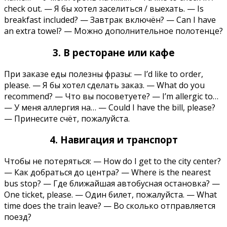
check out. — Я бы хотел заселиться / выехать. — Is
breakfast included? — Завтрак включён? — Can I have
an extra towel? — Можно дополнительное полотенце?
3. В ресторане или кафе
При заказе еды полезны фразы: — I’d like to order,
please. — Я бы хотел сделать заказ. — What do you
recommend? — Что вы посоветуете? — I’m allergic to…
— У меня аллергия на… — Could I have the bill, please?
— Принесите счёт, пожалуйста.
4. Навигация и транспорт
Чтобы не потеряться: — How do I get to the city center?
— Как добраться до центра? — Where is the nearest
bus stop? — Где ближайшая автобусная остановка? —
One ticket, please. — Один билет, пожалуйста. — What
time does the train leave? — Во сколько отправляется
поезд?