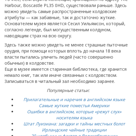
Harbour, Boscastle PL35 0HD, существовали раньше. Здесь
можно увидеть самые распространенные колдовские
атрибуты — как забавные, так и достаточно жуткие.
Основателем музея является Сесил Уильямсон, который,
согласно легенде, был могущественным колдуном,
наводящим страх на всю округу.
Здесь также можно увидеть не менее страшные пыточные
орудия, при помощи которых вплоть до начала 18 века
власти пытались уличить людей (часто совершенно
обычных) в колдовстве.
Еще в музее имеется старинная библиотека, где хранится
немало книг, так или иначе связанных с колдовством.
Записываться в читальный зал необходимо заранее.
Популярные статьи:
Прилагательные и наречия в английском языке
Самые жуткие поместья Америки
Ошибки в английском, которые «режут слух»
носителям языка
Штат Луизиана: загадки и тайны местных болот
Ирландские чайные традиции
20 необычных фактов о Великобритании