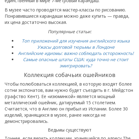
единственный в мире 7-метровый карандаш.
В музее часто проводятся мастер-классы по рисованию.
Понравившиеся карандаши можно даже купить — правда,
их цена достаточно высокая.
Популярные статьи:
Топ приложений для изучения английского языка
Ужасы долговой тюрьмы в Лондоне
Английские идиомы: важно соблюдать осторожность!
Самые опасные штаты США: куда точно не стоит
эмигрировать?
Коллекция собачьих ошейников
Чтобы полюбоваться коллекцией, в которую входят более
сотни экспонатов, вам нужно будет съездить в г. Мейдстон
(графство Кент). Ее «изюминкой» является мощный
металлический ошейник, датируемый 15 столетием.
Считается, что в Англию он прибыл из Испании. Более 30
изделий, хранящихся в музее, ранее никогда не
демонстрировались.
Ведьмы существуют
Точнее, если верить коллекции, хранящейся по адресу The